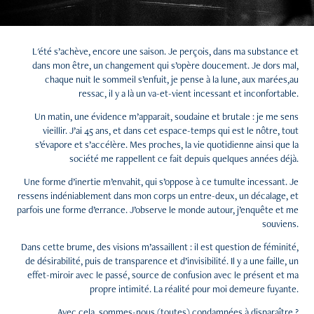
L'été s’achève, encore une saison. Je perçois, dans ma substance et
dans mon être, un changement qui s’opère doucement. Je dors mal,
chaque nuit le sommeil s’enfuit, je pense à la lune, aux marées,au
ressac, il y a là un va-et-vient incessant et inconfortable.
Un matin, une évidence m’apparait, soudaine et brutale : je me sens
vieillir. J’ai 45 ans, et dans cet espace-temps qui est le nôtre, tout
s’évapore et s’accélère. Mes proches, la vie quotidienne ainsi que la
société me rappellent ce fait depuis quelques années déjà.
Une forme d’inertie m’envahit, qui s’oppose à ce tumulte incessant. Je
ressens indéniablement dans mon corps un entre-deux, un décalage, et
parfois une forme d’errance. J’observe le monde autour, j’enquête et me
souviens.
Dans cette brume, des visions m’assaillent : il est question de féminité,
de désirabilité, puis de transparence et d’invisibilité. Il y a une faille, un
effet-miroir avec le passé, source de confusion avec le présent et ma
propre intimité. La réalité pour moi demeure fuyante.
Avec cela, sommes-nous (toutes) condamnées à disparaître ?